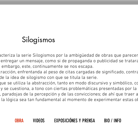
Silogismos
acteriza la serie Silogismos por la ambigüedad de obras que parece
 entregar un mensaje, como si de propaganda o publicidad se tratar
n embargo, este, continuamente se nos escapa.
racción, enfrentanda al peso de citas cargadas de significado, contr
e la idea de silogismo con que se titula la serie.
que se utiliza la abstracción, tanto en modo discursivo y simbólico, 
 y se cuestiona, a tono con ciertas problemáticas presentadas por la
, paradojas de la percepción y de las convicciones; de ahí que traer 
 la lógica sea tan fundamental al momento de experimentar estas o
OBRA
VIDEOS
EXPOSICIÓNES Y PRENSA
BIO / INFO