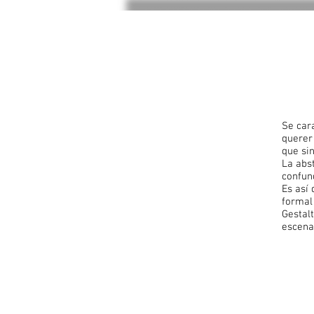
Se car
querer
que si
La abst
confund
Es así 
formal
Gestalt
escena