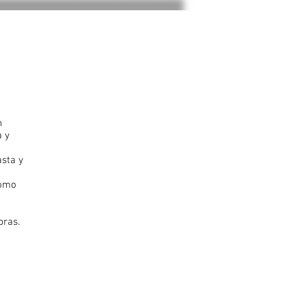
n
a y
asta y
como
a
bras.